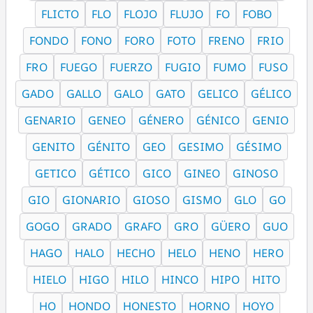
FLICTO
FLO
FLOJO
FLUJO
FO
FOBO
FONDO
FONO
FORO
FOTO
FRENO
FRIO
FRO
FUEGO
FUERZO
FUGIO
FUMO
FUSO
GADO
GALLO
GALO
GATO
GELICO
GÉLICO
GENARIO
GENEO
GÉNERO
GÉNICO
GENIO
GENITO
GÉNITO
GEO
GESIMO
GÉSIMO
GETICO
GÉTICO
GICO
GINEO
GINOSO
GIO
GIONARIO
GIOSO
GISMO
GLO
GO
GOGO
GRADO
GRAFO
GRO
GÜERO
GUO
HAGO
HALO
HECHO
HELO
HENO
HERO
HIELO
HIGO
HILO
HINCO
HIPO
HITO
HO
HONDO
HONESTO
HORNO
HOYO