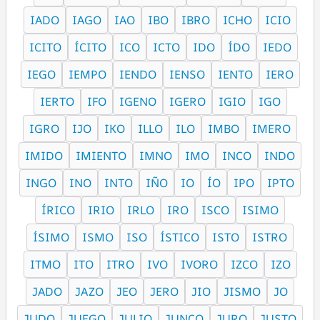
IADO
IAGO
IAO
IBO
IBRO
ICHO
ICIO
ICITO
ÍCITO
ICO
ICTO
IDO
ÍDO
IEDO
IEGO
IEMPO
IENDO
IENSO
IENTO
IERO
IERTO
IFO
IGENO
IGERO
IGIO
IGO
IGRO
IJO
IKO
ILLO
ILO
IMBO
IMERO
IMIDO
IMIENTO
IMNO
IMO
INCO
INDO
INGO
INO
INTO
IÑO
IO
ÍO
IPO
IPTO
ÍRICO
IRIO
IRLO
IRO
ISCO
ISIMO
ÍSIMO
ISMO
ISO
ÍSTICO
ISTO
ISTRO
ITMO
ITO
ITRO
IVO
IVORO
IZCO
IZO
JADO
JAZO
JEO
JERO
JIO
JISMO
JO
JUDO
JUEGO
JULIO
JUNCO
JURO
JUSTO