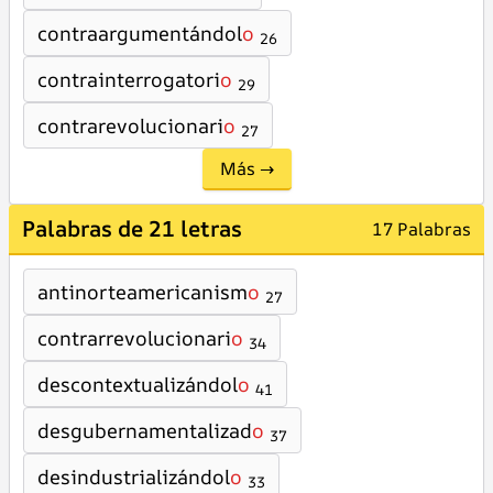
contraargumentándol
o
26
contrainterrogatori
o
29
contrarevolucionari
o
27
Más →
Palabras de 21 letras
17 Palabras
antinorteamericanism
o
27
contrarrevolucionari
o
34
descontextualizándol
o
41
desgubernamentalizad
o
37
desindustrializándol
o
33