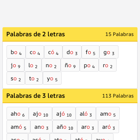
Palabras de 2 letras
15 Palabras
b
o
c
o
c
ó
d
o
f
o
g
o
4
4
4
3
5
3
j
o
l
o
n
o
ñ
o
p
o
r
o
9
2
2
9
4
2
s
o
t
o
y
o
2
2
5
Palabras de 3 letras
113 Palabras
ah
o
aj
o
aj
ó
al
ó
am
o
6
10
10
3
5
am
ó
an
o
añ
o
ar
o
ar
ó
5
3
10
3
3
as
o
as
ó
at
o
at
ó
av
o