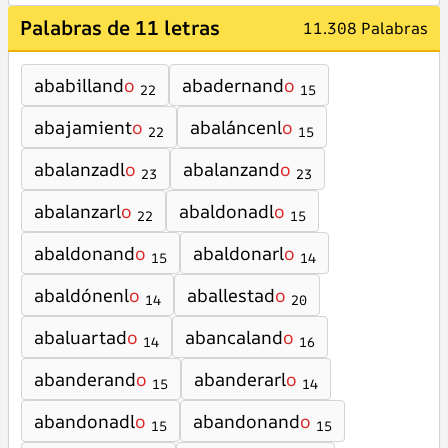
Palabras de 11 letras
11.308 Palabras
ababilland
o
abadernand
o
22
15
abajamient
o
abaláncenl
o
22
15
abalanzadl
o
abalanzand
o
23
23
abalanzarl
o
abaldonadl
o
22
15
abaldonand
o
abaldonarl
o
15
14
abaldónenl
o
aballestad
o
14
20
abaluartad
o
abancaland
o
14
16
abanderand
o
abanderarl
o
15
14
abandonadl
o
abandonand
o
15
15