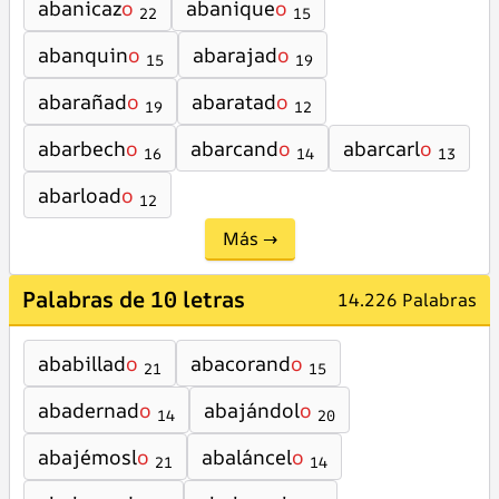
abanicaz
o
abanique
o
22
15
abanquin
o
abarajad
o
15
19
abarañad
o
abaratad
o
19
12
abarbech
o
abarcand
o
abarcarl
o
16
14
13
abarload
o
12
Más →
Palabras de 10 letras
14.226 Palabras
ababillad
o
abacorand
o
21
15
abadernad
o
abajándol
o
14
20
abajémosl
o
abaláncel
o
21
14