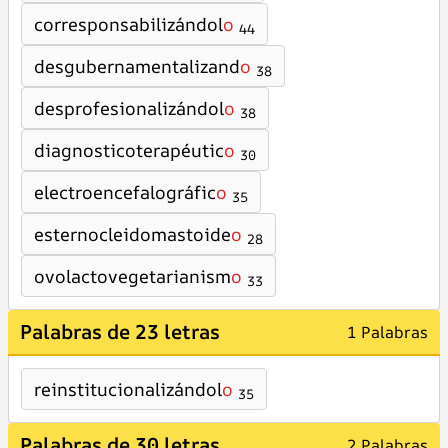
corresponsabilizándol
o
44
desgubernamentalizand
o
38
desprofesionalizándol
o
38
diagnosticoterapéutic
o
30
electroencefalográfic
o
35
esternocleidomastoide
o
28
ovolactovegetarianism
o
33
Palabras de 23 letras
1 Palabras
reinstitucionalizándol
o
35
Palabras de 30 letras
2 Palabras