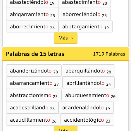
abasteciéndol
o
abastecimient
o
19
20
abigarramient
o
aborreciéndol
o
25
25
aborrecimient
o
abotargamient
o
26
19
Más →
Palabras de 15 letras
1719 Palabras
abanderizándol
o
abarquillándol
o
28
28
abarrancamient
o
abrillantándol
o
27
24
abstraccionism
o
aburguesamient
o
23
20
acabestrilland
o
acardenalándol
o
26
19
acaudillamient
o
accidentológic
o
26
23