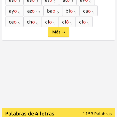
3
3
3
3
6
ay
o
az
o
ba
o
bi
o
ca
o
6
12
5
5
5
ce
o
ch
o
ci
o
ci
ó
cí
o
5
6
5
5
5
Más →
Palabras de 4 letras
1159 Palabras