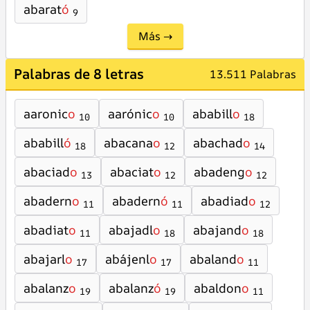
abarat
ó
9
Más →
Palabras de 8 letras
13.511 Palabras
aaronic
o
aarónic
o
ababill
o
10
10
18
ababill
ó
abacana
o
abachad
o
18
12
14
abaciad
o
abaciat
o
abadeng
o
13
12
12
abadern
o
abadern
ó
abadiad
o
11
11
12
abadiat
o
abajadl
o
abajand
o
11
18
18
abajarl
o
abájenl
o
abaland
o
17
17
11
abalanz
o
abalanz
ó
abaldon
o
19
19
11