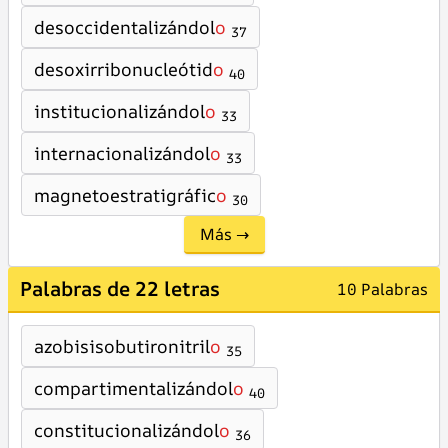
desoccidentalizándol
o
37
desoxirribonucleótid
o
40
institucionalizándol
o
33
internacionalizándol
o
33
magnetoestratigráfic
o
30
Más →
Palabras de 22 letras
10 Palabras
azobisisobutironitril
o
35
compartimentalizándol
o
40
constitucionalizándol
o
36