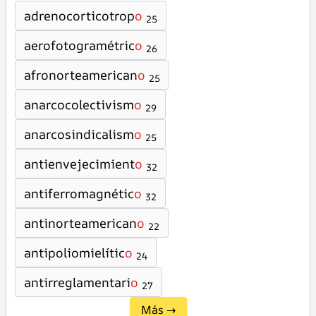
adrenocorticotrop
o
25
aerofotogramétric
o
26
afronorteamerican
o
25
anarcocolectivism
o
29
anarcosindicalism
o
25
antienvejecimient
o
32
antiferromagnétic
o
32
antinorteamerican
o
22
antipoliomielític
o
24
antirreglamentari
o
27
Más →