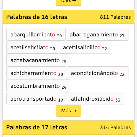
Más →
Palabras de 16 letras
811 Palabras
abarquillamient
o
abarraganamient
o
30
27
acetilsalicilat
o
acetilsalicílic
o
20
22
achabacanamient
o
25
achicharramient
o
acondicionándol
o
30
22
acostumbramient
o
24
aerotransportad
o
alfahidroxiácid
o
19
33
Más →
Palabras de 17 letras
314 Palabras