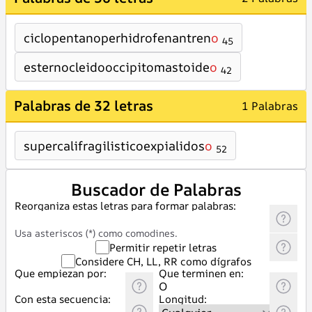
ciclopentanoperhidrofenantren
o
45
esternocleidooccipitomastoide
o
42
Palabras de 32 letras
1 Palabras
supercalifragilisticoexpialidos
o
52
Buscador de Palabras
Reorganiza estas letras para formar palabras:
Usa asteriscos (*) como comodines.
Permitir repetir letras
Considere CH, LL, RR como dígrafos
Que empiezan por:
Que terminen en:
Con esta secuencia:
Longitud: