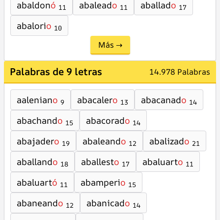
abaldon
ó
abalead
o
aballad
o
11
11
17
abalori
o
10
Más →
Palabras de 9 letras
14.978 Palabras
aalenian
o
abacaler
o
abacanad
o
9
13
14
abachand
o
abacorad
o
15
14
abajader
o
abaleand
o
abalizad
o
19
12
21
aballand
o
aballest
o
abaluart
o
18
17
11
abaluart
ó
abamperi
o
11
15
abaneand
o
abanicad
o
12
14