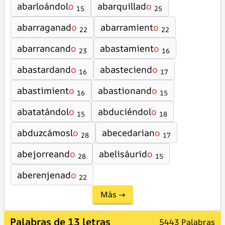
abarloándol
o
abarquillad
o
15
25
abarraganad
o
abarramient
o
22
22
abarrancand
o
abastamient
o
23
16
abastardand
o
abasteciend
o
16
17
abastimient
o
abastionand
o
16
15
abatatándol
o
abduciéndol
o
15
18
abduzcámosl
o
abecedarian
o
28
17
abejorreand
o
abelisáurid
o
28
15
aberenjenad
o
22
Más →
Palabras de 13 letras
5443 Palabras