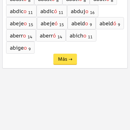
8
8
8
8
abdic
o
abdic
ó
abduj
o
11
11
16
abeje
o
abeje
ó
abeld
o
abeld
ó
15
15
9
9
aberr
o
aberr
ó
abich
o
14
14
11
abige
o
9
Más →