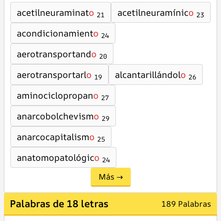
acetilneuraminat
o
acetilneuramínic
o
21
23
acondicionamient
o
24
aerotransportand
o
20
aerotransportarl
o
alcantarillándol
o
19
26
aminociclopropan
o
27
anarcobolchevism
o
29
anarcocapitalism
o
25
anatomopatológic
o
24
Más →
Palabras de 18 letras
189 Palabras