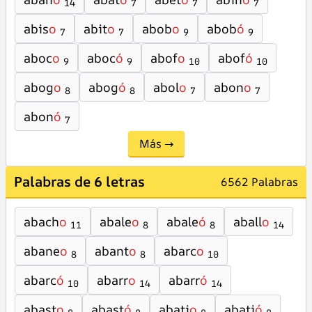
14
7
7
7
abis
o
abit
o
abob
o
abob
ó
7
7
9
9
aboc
o
aboc
ó
abof
o
abof
ó
9
9
10
10
abog
o
abog
ó
abol
o
abon
o
8
8
7
7
abon
ó
7
Más →
Palabras de 6 letras
6562 Palabras
abach
o
abale
o
abale
ó
aball
o
11
8
8
14
abane
o
abant
o
abarc
o
8
8
10
abarc
ó
abarr
o
abarr
ó
10
14
14
abast
o
abast
ó
abati
o
abati
ó