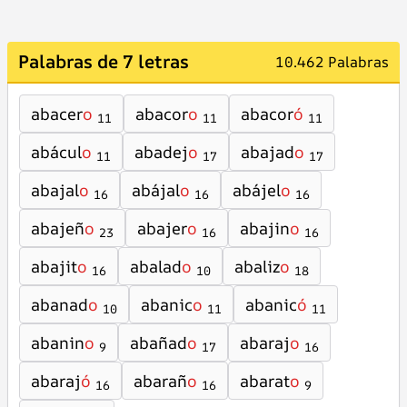
Palabras de 7 letras
10.462 Palabras
abacer
o
abacor
o
abacor
ó
11
11
11
abácul
o
abadej
o
abajad
o
11
17
17
abajal
o
abájal
o
abájel
o
16
16
16
abajeñ
o
abajer
o
abajin
o
23
16
16
abajit
o
abalad
o
abaliz
o
16
10
18
abanad
o
abanic
o
abanic
ó
10
11
11
abanin
o
abañad
o
abaraj
o
9
17
16
abaraj
ó
abarañ
o
abarat
o
16
16
9