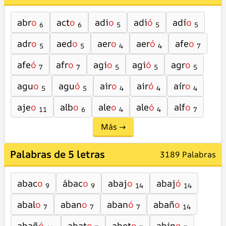
abr
o
act
o
adi
o
adi
ó
adí
o
6
6
5
5
5
adr
o
aed
o
aer
o
aer
ó
afe
o
5
5
4
4
7
afe
ó
afr
o
agi
o
agi
ó
agr
o
7
7
5
5
5
agu
o
agu
ó
air
o
air
ó
aír
o
5
5
4
4
4
aje
o
alb
o
ale
o
ale
ó
alf
o
11
6
4
4
7
Más →
Palabras de 5 letras
3189 Palabras
abac
o
ábac
o
abaj
o
abaj
ó
9
9
14
14
abal
o
aban
o
aban
ó
abañ
o
7
7
7
14
abañ
ó
abat
o
abet
o
abin
o