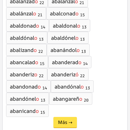
abalanzad
o
abalanzal
o
22
21
abalánzal
o
abalconad
o
21
15
abaldonad
o
abaldonal
o
14
13
abaldónal
o
abaldónel
o
13
13
abalizand
o
abanándol
o
22
13
abancalad
o
abanderad
o
15
14
abanderiz
o
abanderiz
ó
22
22
abandonad
o
abandónal
o
14
13
abandónel
o
abangareñ
o
13
20
abanicand
o
15
Más →