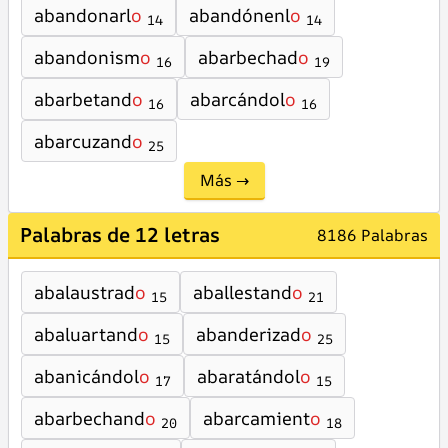
abandonarl
o
abandónenl
o
14
14
abandonism
o
abarbechad
o
16
19
abarbetand
o
abarcándol
o
16
16
abarcuzand
o
25
Más →
Palabras de 12 letras
8186 Palabras
abalaustrad
o
aballestand
o
15
21
abaluartand
o
abanderizad
o
15
25
abanicándol
o
abaratándol
o
17
15
abarbechand
o
abarcamient
o
20
18