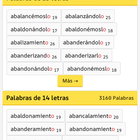
abalancémosl
o
abalanzándol
o
19
25
abaldonándol
o
abaldonémosl
o
17
18
abalizamient
o
abanderándol
o
26
17
abanderizand
o
abanderizarl
o
26
25
abandonándol
o
abandonémosl
o
17
18
Más →
Palabras de 14 letras
3160 Palabras
abaldonamient
o
abancalamient
o
19
20
abanderamient
o
abandonamient
o
19
19