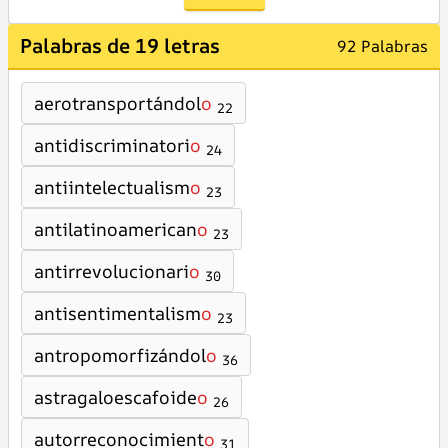
Palabras de 19 letras
92 Palabras
aerotransportándol
o
22
antidiscriminatori
o
24
antiintelectualism
o
23
antilatinoamerican
o
23
antirrevolucionari
o
30
antisentimentalism
o
23
antropomorfizándol
o
36
astragaloescafoide
o
26
autorreconocimient
o
31