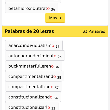
betahidroxibutirat
o
34
Más →
Palabras de 20 letras
33 Palabras
anarcoindividualism
o
29
autoengrandecimient
o
26
buckminsterfulleren
o
34
compartimentalizand
o
38
compartimentalizarl
o
37
constitucionalizand
o
34
constitucionalizarl
o
33