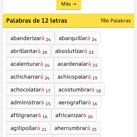
Más →
Palabras de 12 letras
786 Palabras
abanderizar
á
abarquillar
á
24
24
abrillantar
á
absolutizar
á
20
23
acalenturar
á
acardenalar
á
14
15
achicharrar
á
achicopalar
á
24
19
achocolatar
á
acostumbrar
á
17
18
administrar
á
aerografiar
á
15
16
afiligranar
á
africanizar
á
16
26
agilipollar
á
aherrumbrar
á
21
25