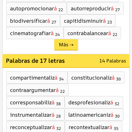
autopromocionar
á
autorreproducir
á
22
27
biodiversificar
á
capitidisminuir
á
27
23
cinematografiar
á
contrabalancear
á
24
22
Más →
Palabras de 17 letras
14 Palabras
compartimentaliz
á
constitucionaliz
á
34
30
contraargumentar
á
22
corresponsabiliz
á
desprofesionaliz
á
38
32
instrumentalizar
á
latinoamericaniz
á
28
30
reconceptualizar
á
recontextualizar
á
32
35