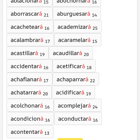
ablacionar
á
abochornar
á
15
16
aborrascar
á
aburguesar
á
21
14
acachetear
á
academizar
á
16
25
acalambrar
á
acaramelar
á
17
15
acastillar
á
acaudillar
á
19
20
accidentar
á
acetificar
á
16
18
achaflanar
á
achaparrar
á
17
22
achatarrar
á
acidificar
á
20
19
acolchonar
á
acomplejar
á
16
24
acondicion
á
aconductar
á
16
16
acontentar
á
13