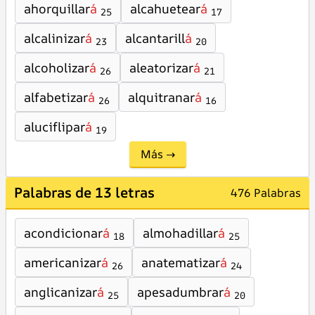
ahorquillar
á
alcahuetear
á
25
17
alcalinizar
á
alcantarill
á
23
20
alcoholizar
á
aleatorizar
á
26
21
alfabetizar
á
alquitranar
á
26
16
aluciflipar
á
19
Más →
Palabras de 13 letras
476 Palabras
acondicionar
á
almohadillar
á
18
25
americanizar
á
anatematizar
á
26
24
anglicanizar
á
apesadumbrar
á
25
20