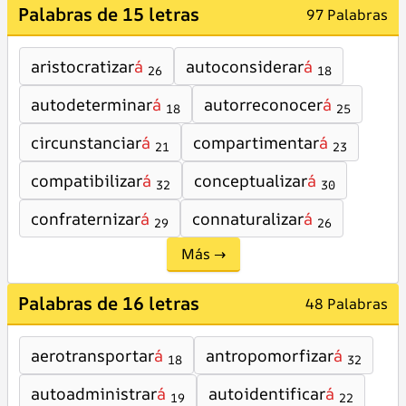
Palabras de 15 letras
97 Palabras
aristocratizar
á
autoconsiderar
á
26
18
autodeterminar
á
autorreconocer
á
18
25
circunstanciar
á
compartimentar
á
21
23
compatibilizar
á
conceptualizar
á
32
30
confraternizar
á
connaturalizar
á
29
26
Más →
Palabras de 16 letras
48 Palabras
aerotransportar
á
antropomorfizar
á
18
32
autoadministrar
á
autoidentificar
á
19
22