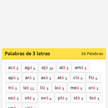
Palabras de 3 letras
26 Palabras
ac
á
ag
á
aj
á
al
á
am
á
5
4
10
3
5
ap
á
ar
á
as
á
at
á
ci
á
fi
á
5
3
3
3
5
6
ir
á
iz
á
li
á
lo
á
me
á
or
á
3
12
3
3
5
3
os
á
ot
á
ov
á
pi
á
st
á
to
á
3
3
6
5
3
3
up
á
us
á