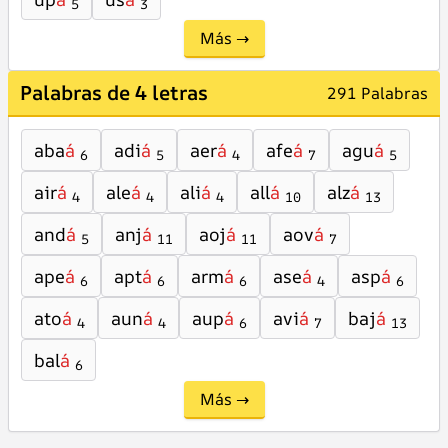
5
3
Más →
Palabras de 4 letras
291 Palabras
aba
á
adi
á
aer
á
afe
á
agu
á
6
5
4
7
5
air
á
ale
á
ali
á
all
á
alz
á
4
4
4
10
13
and
á
anj
á
aoj
á
aov
á
5
11
11
7
ape
á
apt
á
arm
á
ase
á
asp
á
6
6
6
4
6
ato
á
aun
á
aup
á
avi
á
baj
á
4
4
6
7
13
bal
á
6
Más →