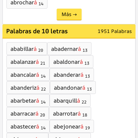
abrochar
á
14
Más →
Palabras de 10 letras
1951 Palabras
ababillar
á
abadernar
á
20
13
abalanzar
á
abaldonar
á
21
13
abancalar
á
abanderar
á
14
13
abanderiz
á
abandonar
á
22
13
abarbetar
á
abarquill
á
14
22
abarracar
á
abarrotar
á
20
18
abastecer
á
abejonear
á
14
19