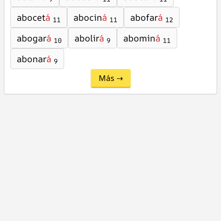
abocet
á
abocin
á
abofar
á
11
11
12
abogar
á
abolir
á
abomin
á
10
9
11
abonar
á
9
Más →