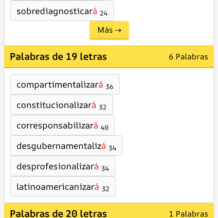
sobrediagnosticar
á
24
Más →
Palabras de 19 letras
6 Palabras
compartimentalizar
á
36
constitucionalizar
á
32
corresponsabilizar
á
40
desgubernamentaliz
á
34
desprofesionalizar
á
34
latinoamericanizar
á
32
Palabras de 20 letras
1 Palabras