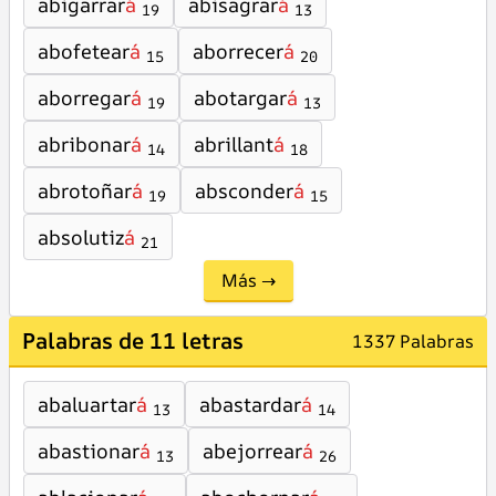
abigarrar
á
abisagrar
á
19
13
abofetear
á
aborrecer
á
15
20
aborregar
á
abotargar
á
19
13
abribonar
á
abrillant
á
14
18
abrotoñar
á
absconder
á
19
15
absolutiz
á
21
Más →
Palabras de 11 letras
1337 Palabras
abaluartar
á
abastardar
á
13
14
abastionar
á
abejorrear
á
13
26