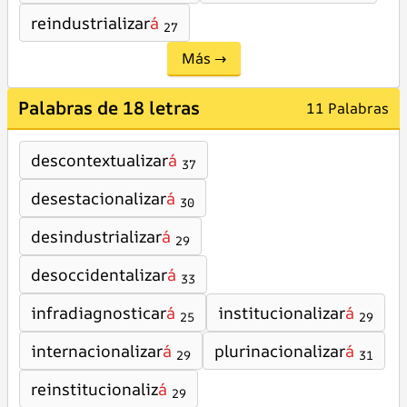
reindustrializar
á
27
Más →
Palabras de 18 letras
11 Palabras
descontextualizar
á
37
desestacionalizar
á
30
desindustrializar
á
29
desoccidentalizar
á
33
infradiagnosticar
á
institucionalizar
á
25
29
internacionalizar
á
plurinacionalizar
á
29
31
reinstitucionaliz
á
29