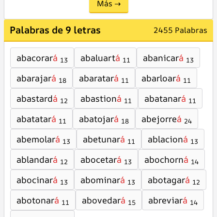
Más →
Palabras de 9 letras
2455 Palabras
abacorar
á
abaluart
á
abanicar
á
13
11
13
abarajar
á
abaratar
á
abarloar
á
18
11
11
abastard
á
abastion
á
abatanar
á
12
11
11
abatatar
á
abatojar
á
abejorre
á
11
18
24
abemolar
á
abetunar
á
ablacion
á
13
11
13
ablandar
á
abocetar
á
abochorn
á
12
13
14
abocinar
á
abominar
á
abotagar
á
13
13
12
abotonar
á
abovedar
á
abreviar
á
11
15
14