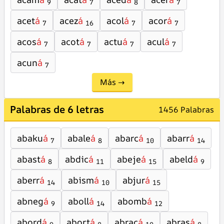
9
7
8
7
acet
á
acez
á
acol
á
acor
á
7
16
7
7
acos
á
acot
á
actu
á
acul
á
7
7
7
7
acun
á
7
Más →
Palabras de 6 letras
1456 Palabras
abaku
á
abale
á
abarc
á
abarr
á
7
8
10
14
abast
á
abdic
á
abeje
á
abeld
á
8
11
15
9
aberr
á
abism
á
abjur
á
14
10
15
abneg
á
aboll
á
abomb
á
9
14
12
abord
á
abort
á
abrac
á
abras
á