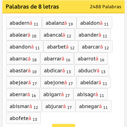
Palabras de 8 letras
2488 Palabras
abadern
á
abalanz
á
abaldon
á
11
19
11
abalear
á
abancal
á
abander
á
10
12
11
abandon
á
abarbet
á
abarcar
á
11
12
12
abarrac
á
abarrar
á
abarrot
á
18
16
16
abastar
á
abdicar
á
abducir
á
10
13
13
abejear
á
abejone
á
abeldar
á
17
17
11
aberrar
á
abigarr
á
abisagr
á
16
17
11
abismar
á
abjurar
á
abnegar
á
12
17
11
abofete
á
13