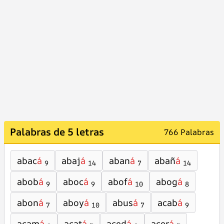
Palabras de 5 letras
766 Palabras
abac
á
abaj
á
aban
á
abañ
á
9
14
7
14
abob
á
aboc
á
abof
á
abog
á
9
9
10
8
abon
á
aboy
á
abus
á
acab
á
7
10
7
9
acam
á
acat
á
aced
á
acer
á