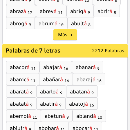
9
8
10
8
abraz
á
abrev
á
abrig
á
abrir
á
17
11
9
8
abrog
á
abrum
á
abult
á
9
10
8
Más →
Palabras de 7 letras
2212 Palabras
abacor
á
abajar
á
abanar
á
11
16
9
abanic
á
abañar
á
abaraj
á
11
16
16
abarat
á
abarlo
á
abatan
á
9
9
9
abatat
á
abatir
á
abatoj
á
9
9
16
abemol
á
abetun
á
abland
á
11
9
10
abluir
á
abobar
á
abocar
á
9
11
11