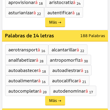
aprovisionar
á
aristocratiz
á
18
24
asturianizar
á
autentificar
á
22
18
Más →
Palabras de 14 letras
188 Palabras
aerotransport
á
alcantarillar
á
16
22
analfabetizar
á
antropomorfiz
á
28
30
autoabastecer
á
autoadiestrar
á
18
15
autoalimentar
á
autocalificar
á
16
21
autocompletar
á
autodenominar
á
20
17
Más →