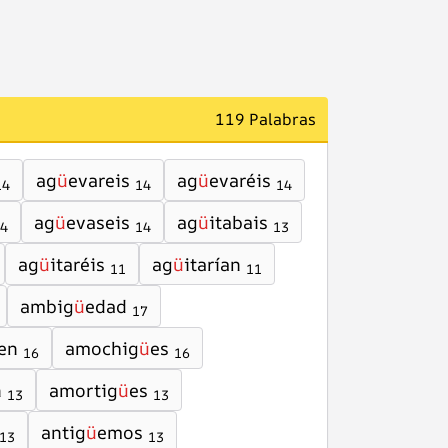
119 Palabras
ag
ü
evareis
ag
ü
evaréis
14
14
14
ag
ü
evaseis
ag
ü
itabais
4
14
13
ag
ü
itaréis
ag
ü
itarían
11
11
ambig
ü
edad
17
en
amochig
ü
es
16
16
n
amortig
ü
es
13
13
antig
ü
emos
13
13