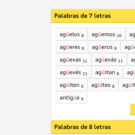
Palabras de 7 letras
ag
ü
elos
ag
ü
emos
a
8
10
ag
ü
eres
ag
ü
eros
ag
ü
8
8
ag
ü
evas
ag
ü
evás
a
11
11
ag
ü
evés
ag
ü
itan
ag
11
8
ag
ü
iten
ag
ü
ites
ag
ü
i
8
8
antig
ü
e
8
Palabras de 8 letras