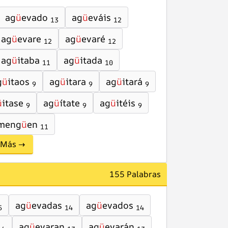
ag
ü
evado
ag
ü
eváis
13
12
ag
ü
evare
ag
ü
evaré
12
12
ag
ü
itaba
ag
ü
itada
11
10
g
ü
itaos
ag
ü
itara
ag
ü
itará
9
9
9
ü
itase
ag
ü
ítate
ag
ü
itéis
9
9
9
meng
ü
en
11
Más →
155 Palabras
ag
ü
evadas
ag
ü
evados
5
14
14
ag
ü
evaran
ag
ü
evarán