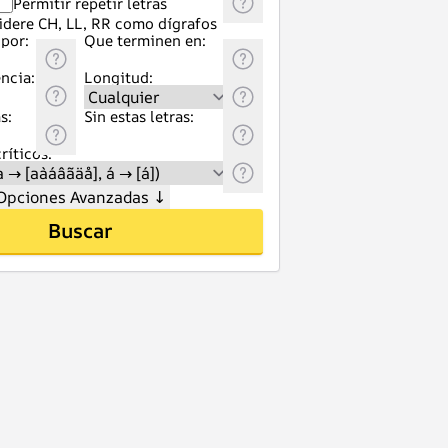
Permitir repetir letras
idere CH, LL, RR como dígrafos
por:
Que terminen en:
ncia:
Longitud:
s:
Sin estas letras:
ríticos:
Opciones Avanzadas
↓
Buscar