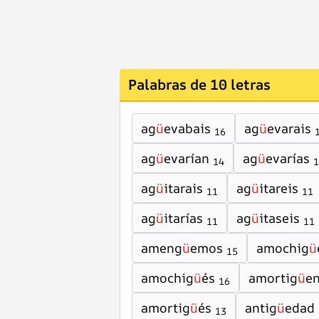
Palabras de 10 letras
ag
ü
evabais
ag
ü
evarais
16
ag
ü
evarían
ag
ü
evarías
14
1
ag
ü
itarais
ag
ü
itareis
11
11
ag
ü
itarías
ag
ü
itaseis
11
11
ameng
ü
emos
amochig
ü
15
amochig
ü
és
amortig
ü
e
16
amortig
ü
és
antig
ü
edad
13