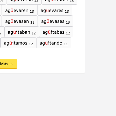
14
13
13
ag
ü
evaren
ag
ü
evares
13
13
ag
ü
evasen
ag
ü
evases
13
13
ag
ü
itaban
ag
ü
itabas
5
12
12
ag
ü
itamos
ag
ü
itando
12
11
Más →