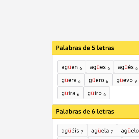
Palabras de 5 letras
ag
ü
en
ag
ü
es
ag
ü
és
6
6
6
g
ü
era
g
ü
ero
g
ü
evo
6
6
9
g
ü
ira
g
ü
iro
6
6
Palabras de 6 letras
ag
ü
éis
ag
ü
ela
ag
ü
elo
7
7