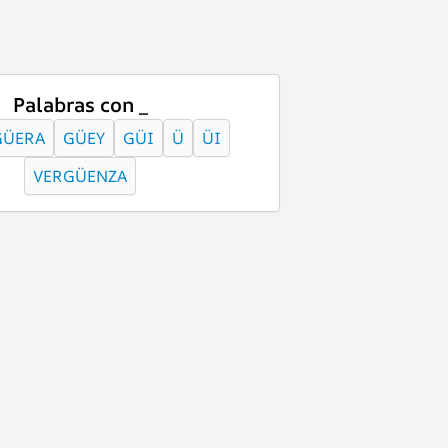
Palabras con _
GÜERA
GÜEY
GÜI
Ü
ÜI
VERGÜENZA