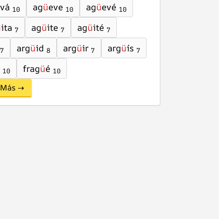
vá
ag
ü
eve
ag
ü
evé
10
10
10
ü
ita
ag
ü
ite
ag
ü
ité
7
7
7
arg
ü
id
arg
ü
ir
arg
ü
ís
7
8
7
7
frag
ü
é
10
10
Más →