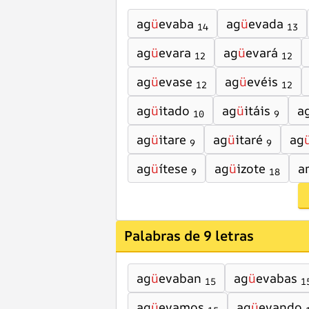
ag
ü
evaba
ag
ü
evada
14
13
ag
ü
evara
ag
ü
evará
12
12
ag
ü
evase
ag
ü
evéis
12
12
ag
ü
itado
ag
ü
itáis
a
10
9
ag
ü
itare
ag
ü
itaré
ag
9
9
ag
ü
ítese
ag
ü
izote
a
9
18
Palabras de 9 letras
ag
ü
evaban
ag
ü
evabas
15
1
ag
ü
evamos
ag
ü
evando