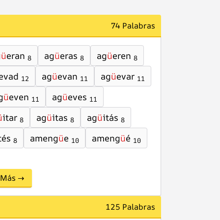
74 Palabras
g
ü
eran
ag
ü
eras
ag
ü
eren
8
8
8
evad
ag
ü
evan
ag
ü
evar
12
11
11
g
ü
even
ag
ü
eves
11
11
ü
itar
ag
ü
itas
ag
ü
itás
8
8
8
tés
ameng
ü
e
ameng
ü
é
8
10
10
Más →
125 Palabras