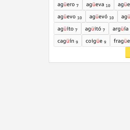
ag
ü
ero
ag
ü
eva
ag
ü
e
7
10
ag
ü
evo
ag
ü
evó
ag
10
10
ag
ü
ito
ag
ü
itó
arg
ü
ía
7
7
cag
ü
ín
coig
ü
e
frag
ü
e
9
9