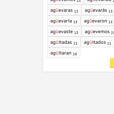
15
ag
ü
evaras
ag
ü
evarás
13
13
ag
ü
evaría
ag
ü
evaron
13
13
ag
ü
evaste
ag
ü
evemos
13
1
ag
ü
itadas
ag
ü
itados
11
11
ag
ü
itaran
10