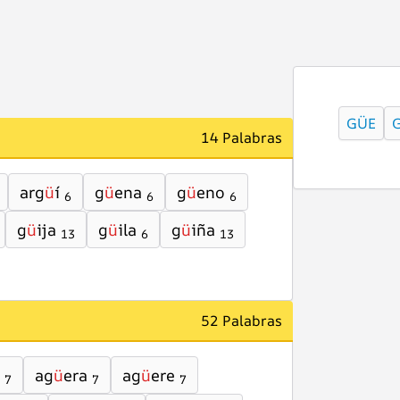
GÜE
14 Palabras
arg
ü
í
g
ü
ena
g
ü
eno
6
6
6
g
ü
ija
g
ü
ila
g
ü
iña
13
6
13
52 Palabras
ag
ü
era
ag
ü
ere
7
7
7