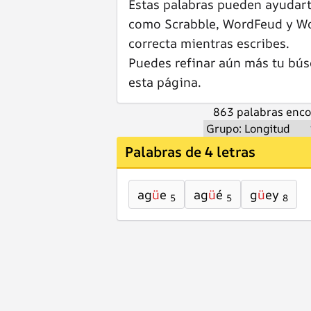
Estas palabras pueden ayudar
como Scrabble, WordFeud y Wor
correcta mientras escribes.
Puedes refinar aún más tu bús
esta página.
863 palabras enco
Palabras de 4 letras
ag
ü
e
ag
ü
é
g
ü
ey
5
5
8