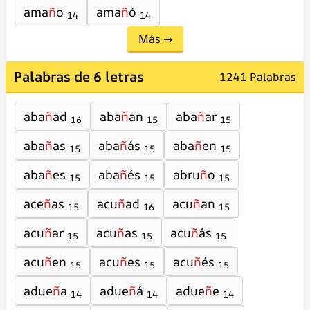
ama
ñ
o
ama
ñ
ó
14
14
Más →
Palabras de 6 letras
1241 Palabras
aba
ñ
ad
aba
ñ
an
aba
ñ
ar
16
15
15
aba
ñ
as
aba
ñ
ás
aba
ñ
en
15
15
15
aba
ñ
es
aba
ñ
és
abru
ñ
o
15
15
15
ace
ñ
as
acu
ñ
ad
acu
ñ
an
15
16
15
acu
ñ
ar
acu
ñ
as
acu
ñ
ás
15
15
15
acu
ñ
en
acu
ñ
es
acu
ñ
és
15
15
15
adue
ñ
a
adue
ñ
á
adue
ñ
e
14
14
14