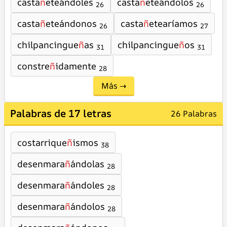
casta
ñ
eteándoles
casta
ñ
eteándolos
26
26
casta
ñ
eteándonos
casta
ñ
etearíamos
26
27
chilpancingue
ñ
as
chilpancingue
ñ
os
31
31
constre
ñ
idamente
28
Más →
Palabras de 17 letras
26 Palabras
costarrique
ñ
ismos
38
desenmara
ñ
ándolas
28
desenmara
ñ
ándoles
28
desenmara
ñ
ándolos
28