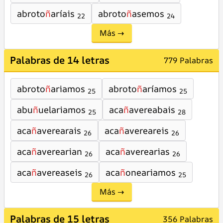
abroto
ñ
aríais
abroto
ñ
asemos
22
24
Más →
Palabras de 14 letras
779 Palabras
abroto
ñ
ariamos
abroto
ñ
aríamos
25
25
abu
ñ
uelariamos
aca
ñ
avereabais
25
28
aca
ñ
averearais
aca
ñ
avereareis
26
26
aca
ñ
averearian
aca
ñ
averearias
26
26
aca
ñ
avereaseis
aca
ñ
oneariamos
26
25
Más →
Palabras de 15 letras
356 Palabras