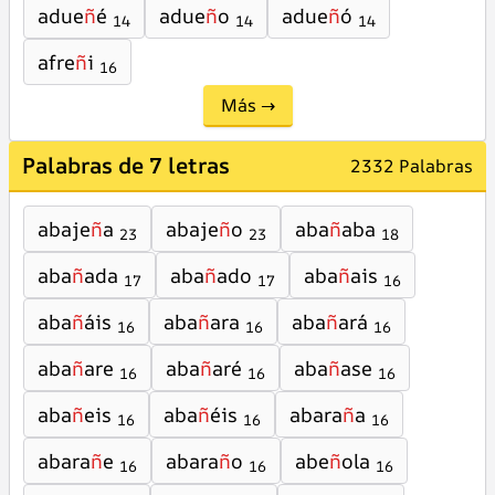
adue
ñ
é
adue
ñ
o
adue
ñ
ó
14
14
14
afre
ñ
i
16
Más →
Palabras de 7 letras
2332 Palabras
abaje
ñ
a
abaje
ñ
o
aba
ñ
aba
23
23
18
aba
ñ
ada
aba
ñ
ado
aba
ñ
ais
17
17
16
aba
ñ
áis
aba
ñ
ara
aba
ñ
ará
16
16
16
aba
ñ
are
aba
ñ
aré
aba
ñ
ase
16
16
16
aba
ñ
eis
aba
ñ
éis
abara
ñ
a
16
16
16
abara
ñ
e
abara
ñ
o
abe
ñ
ola
16
16
16