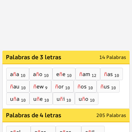
Palabras de 3 letras
14 Palabras
a
ñ
a
a
ñ
o
e
ñ
e
ñ
am
ñ
as
10
10
10
12
10
ñ
au
ñ
ew
ñ
or
ñ
os
ñ
us
10
9
10
10
10
u
ñ
a
u
ñ
e
u
ñ
i
u
ñ
o
10
10
10
10
Palabras de 4 letras
205 Palabras