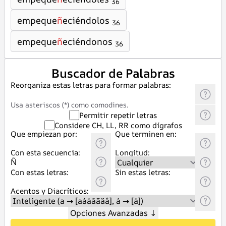
36
empeque
ñ
eciéndolos
36
empeque
ñ
eciéndonos
36
Buscador de Palabras
Reorganiza estas letras para formar palabras:
Usa asteriscos (*) como comodines.
Permitir repetir letras
Considere CH, LL, RR como dígrafos
Que empiezan por:
Que terminen en:
Con esta secuencia:
Longitud:
Con estas letras:
Sin estas letras:
Acentos y Diacríticos:
Opciones Avanzadas
↓