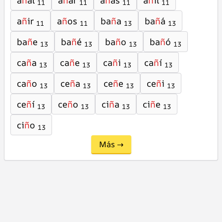
a
ñ
al
a
ñ
ar
a
ñ
as
a
ñ
il
11
11
11
11
a
ñ
ir
a
ñ
os
ba
ñ
a
ba
ñ
á
11
11
13
13
ba
ñ
e
ba
ñ
é
ba
ñ
o
ba
ñ
ó
13
13
13
13
ca
ñ
a
ca
ñ
e
ca
ñ
i
ca
ñ
í
13
13
13
13
ca
ñ
o
ce
ñ
a
ce
ñ
e
ce
ñ
i
13
13
13
13
ce
ñ
í
ce
ñ
o
ci
ñ
a
ci
ñ
e
13
13
13
13
ci
ñ
o
13
Más →