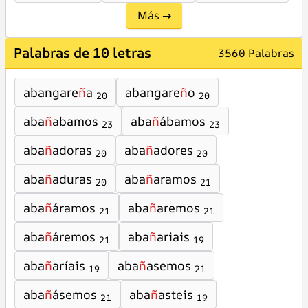
Más →
Palabras de 10 letras
3560 Palabras
abangare
ñ
a
abangare
ñ
o
20
20
aba
ñ
abamos
aba
ñ
ábamos
23
23
aba
ñ
adoras
aba
ñ
adores
20
20
aba
ñ
aduras
aba
ñ
aramos
20
21
aba
ñ
áramos
aba
ñ
aremos
21
21
aba
ñ
áremos
aba
ñ
ariais
21
19
aba
ñ
aríais
aba
ñ
asemos
19
21
aba
ñ
ásemos
aba
ñ
asteis
21
19