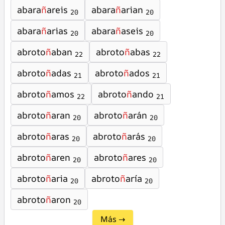
abara
ñ
areis
abara
ñ
arian
20
20
abara
ñ
arias
abara
ñ
aseis
20
20
abroto
ñ
aban
abroto
ñ
abas
22
22
abroto
ñ
adas
abroto
ñ
ados
21
21
abroto
ñ
amos
abroto
ñ
ando
22
21
abroto
ñ
aran
abroto
ñ
arán
20
20
abroto
ñ
aras
abroto
ñ
arás
20
20
abroto
ñ
aren
abroto
ñ
ares
20
20
abroto
ñ
aria
abroto
ñ
aría
20
20
abroto
ñ
aron
20
Más →