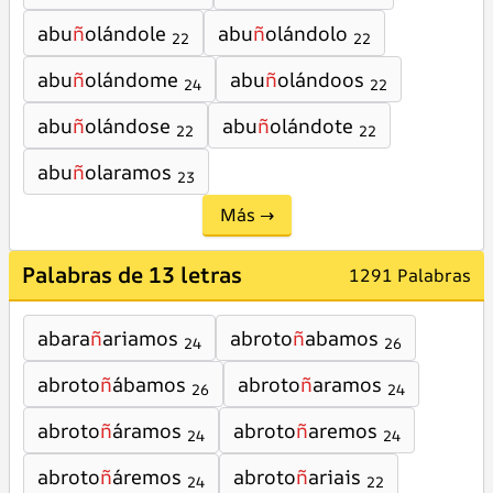
abu
ñ
olándole
abu
ñ
olándolo
22
22
abu
ñ
olándome
abu
ñ
olándoos
24
22
abu
ñ
olándose
abu
ñ
olándote
22
22
abu
ñ
olaramos
23
Más →
Palabras de 13 letras
1291 Palabras
abara
ñ
ariamos
abroto
ñ
abamos
24
26
abroto
ñ
ábamos
abroto
ñ
aramos
26
24
abroto
ñ
áramos
abroto
ñ
aremos
24
24
abroto
ñ
áremos
abroto
ñ
ariais
24
22