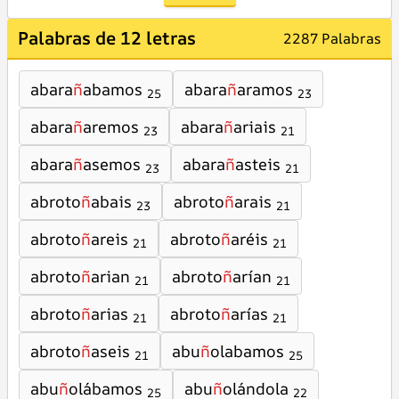
Palabras de 12 letras
2287 Palabras
abara
ñ
abamos
abara
ñ
aramos
25
23
abara
ñ
aremos
abara
ñ
ariais
23
21
abara
ñ
asemos
abara
ñ
asteis
23
21
abroto
ñ
abais
abroto
ñ
arais
23
21
abroto
ñ
areis
abroto
ñ
aréis
21
21
abroto
ñ
arian
abroto
ñ
arían
21
21
abroto
ñ
arias
abroto
ñ
arías
21
21
abroto
ñ
aseis
abu
ñ
olabamos
21
25
abu
ñ
olábamos
abu
ñ
olándola
25
22