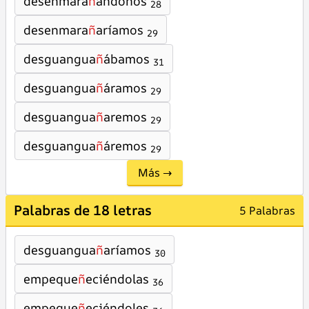
desenmara
ñ
ándonos
28
desenmara
ñ
aríamos
29
desguangua
ñ
ábamos
31
desguangua
ñ
áramos
29
desguangua
ñ
aremos
29
desguangua
ñ
áremos
29
Más →
Palabras de 18 letras
5 Palabras
desguangua
ñ
aríamos
30
empeque
ñ
eciéndolas
36
empeque
ñ
eciéndoles