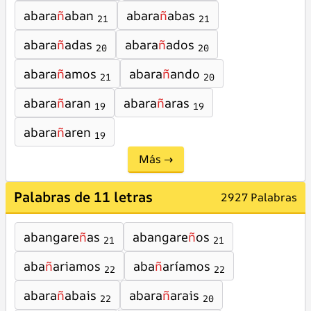
abara
ñ
aban
abara
ñ
abas
21
21
abara
ñ
adas
abara
ñ
ados
20
20
abara
ñ
amos
abara
ñ
ando
21
20
abara
ñ
aran
abara
ñ
aras
19
19
abara
ñ
aren
19
Más →
Palabras de 11 letras
2927 Palabras
abangare
ñ
as
abangare
ñ
os
21
21
aba
ñ
ariamos
aba
ñ
aríamos
22
22
abara
ñ
abais
abara
ñ
arais
22
20