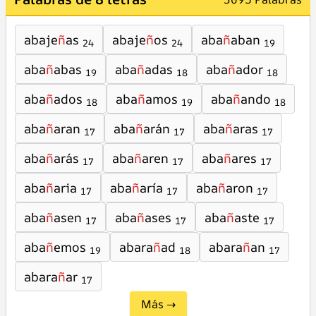
abaje
ñ
as
abaje
ñ
os
aba
ñ
aban
24
24
19
aba
ñ
abas
aba
ñ
adas
aba
ñ
ador
19
18
18
aba
ñ
ados
aba
ñ
amos
aba
ñ
ando
18
19
18
aba
ñ
aran
aba
ñ
arán
aba
ñ
aras
17
17
17
aba
ñ
arás
aba
ñ
aren
aba
ñ
ares
17
17
17
aba
ñ
aria
aba
ñ
aría
aba
ñ
aron
17
17
17
aba
ñ
asen
aba
ñ
ases
aba
ñ
aste
17
17
17
aba
ñ
emos
abara
ñ
ad
abara
ñ
an
19
18
17
abara
ñ
ar
17
Más →