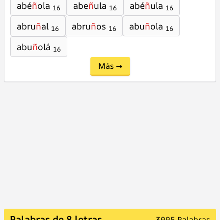
abé
ñ
ola
abe
ñ
ula
abé
ñ
ula
16
16
16
abru
ñ
al
abru
ñ
os
abu
ñ
ola
16
16
16
abu
ñ
olá
16
Más →
Palabras de 8 letras
3095 Palabras