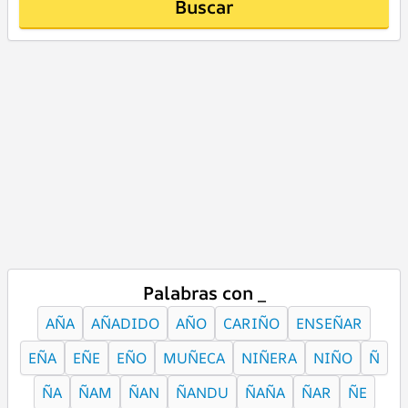
Buscar
Palabras con _
AÑA
AÑADIDO
AÑO
CARIÑO
ENSEÑAR
EÑA
EÑE
EÑO
MUÑECA
NIÑERA
NIÑO
Ñ
ÑA
ÑAM
ÑAN
ÑANDU
ÑAÑA
ÑAR
ÑE