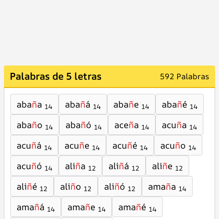
Palabras de 5 letras
592 Palabras
aba
ñ
a
aba
ñ
á
aba
ñ
e
aba
ñ
é
14
14
14
14
aba
ñ
o
aba
ñ
ó
ace
ñ
a
acu
ñ
a
14
14
14
14
acu
ñ
á
acu
ñ
e
acu
ñ
é
acu
ñ
o
14
14
14
14
acu
ñ
ó
ali
ñ
a
ali
ñ
á
ali
ñ
e
14
12
12
12
ali
ñ
é
ali
ñ
o
ali
ñ
ó
ama
ñ
a
12
12
12
14
ama
ñ
á
ama
ñ
e
ama
ñ
é
14
14
14