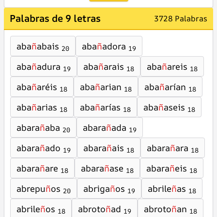
Palabras de 9 letras
3728 Palabras
aba
ñ
abais
aba
ñ
adora
20
19
aba
ñ
adura
aba
ñ
arais
aba
ñ
areis
19
18
18
aba
ñ
aréis
aba
ñ
arian
aba
ñ
arían
18
18
18
aba
ñ
arias
aba
ñ
arías
aba
ñ
aseis
18
18
18
abara
ñ
aba
abara
ñ
ada
20
19
abara
ñ
ado
abara
ñ
ais
abara
ñ
ara
19
18
18
abara
ñ
are
abara
ñ
ase
abara
ñ
eis
18
18
18
abrepu
ñ
os
abriga
ñ
os
abrile
ñ
as
20
19
18
abrile
ñ
os
abroto
ñ
ad
abroto
ñ
an
18
19
18