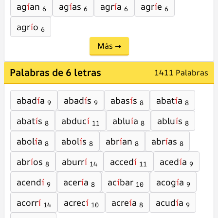
ag
í
an
ag
í
as
agr
í
a
agr
í
e
6
6
6
6
agr
í
o
6
Más →
Palabras de 6 letras
1411 Palabras
abad
í
a
abad
í
s
abas
í
s
abat
í
a
9
9
8
8
abat
í
s
abduc
í
ablu
í
a
ablu
í
s
8
11
8
8
abol
í
a
abol
í
s
abr
í
an
abr
í
as
8
8
8
8
abr
í
os
aburr
í
acced
í
aced
í
a
8
14
11
9
acend
í
acer
í
a
ac
í
bar
acog
í
a
9
8
10
9
acorr
í
acrec
í
acre
í
a
acud
í
a
14
10
8
9