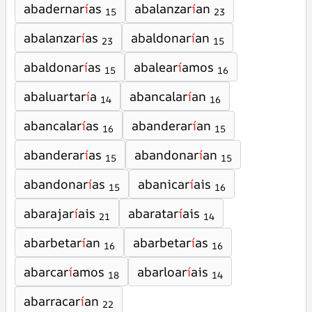
abadernar
í
as
abalanzar
í
an
15
23
abalanzar
í
as
abaldonar
í
an
23
15
abaldonar
í
as
abalear
í
amos
15
16
abaluartar
í
a
abancalar
í
an
14
16
abancalar
í
as
abanderar
í
an
16
15
abanderar
í
as
abandonar
í
an
15
15
abandonar
í
as
abanicar
í
ais
15
16
abarajar
í
ais
abaratar
í
ais
21
14
abarbetar
í
an
abarbetar
í
as
16
16
abarcar
í
amos
abarloar
í
ais
18
14
abarracar
í
an
22