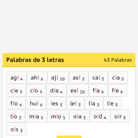
Palabras de 3 letras
43 Palabras
ag
í
ah
í
aj
í
as
í
ca
í
c
í
a
4
6
10
3
5
5
c
í
e
c
í
o
d
í
a
ex
í
f
í
a
f
í
e
5
5
4
10
6
6
f
í
o
hu
í
í
es
le
í
l
í
a
l
í
e
6
6
3
3
3
3
l
í
o
m
í
a
m
í
o
o
í
a
o
í
d
o
í
r
3
5
5
3
4
3
o
í
s
3