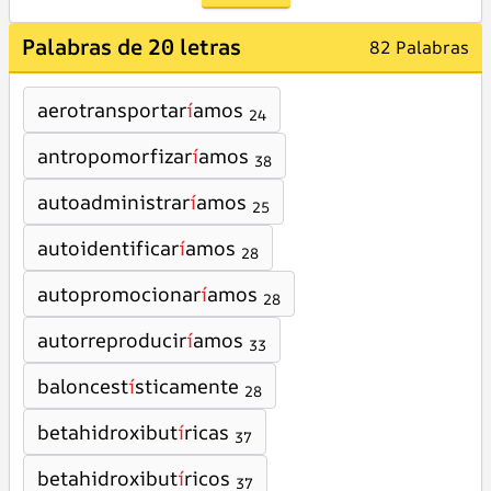
Palabras de 20 letras
82 Palabras
aerotransportar
í
amos
24
antropomorfizar
í
amos
38
autoadministrar
í
amos
25
autoidentificar
í
amos
28
autopromocionar
í
amos
28
autorreproducir
í
amos
33
baloncest
í
sticamente
28
betahidroxibut
í
ricas
37
betahidroxibut
í
ricos
37