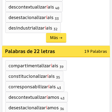
descontextualizar
í
ais
40
desestacionalizar
í
ais
33
desindustrializar
í
ais
32
Más →
Palabras de 22 letras
19 Palabras
compartimentalizar
í
ais
39
constitucionalizar
í
ais
35
corresponsabilizar
í
ais
43
descontextualizar
í
amos
43
desestacionalizar
í
amos
36