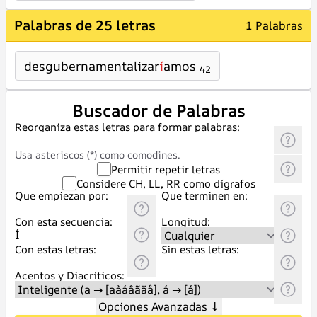
Palabras de 25 letras
1 Palabras
desgubernamentalizar
í
amos
42
Buscador de Palabras
Reorganiza estas letras para formar palabras:
Usa asteriscos (*) como comodines.
Permitir repetir letras
Considere CH, LL, RR como dígrafos
Que empiezan por:
Que terminen en:
Con esta secuencia:
Longitud:
Con estas letras:
Sin estas letras:
Acentos y Diacríticos:
Opciones Avanzadas
↓