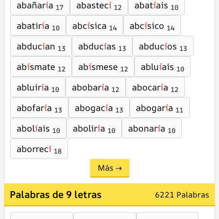
abañar
í
a
abastec
í
abat
í
ais
17
12
10
abatir
í
a
abc
í
sica
abc
í
sico
10
14
14
abduc
í
an
abduc
í
as
abduc
í
os
13
13
13
ab
í
smate
ab
í
smese
ablu
í
ais
12
12
10
abluir
í
a
abobar
í
a
abocar
í
a
10
12
12
abofar
í
a
abogac
í
a
abogar
í
a
13
13
11
abol
í
ais
abolir
í
a
abonar
í
a
10
10
10
aborrec
í
18
Más →
Palabras de 9 letras
6221 Palabras