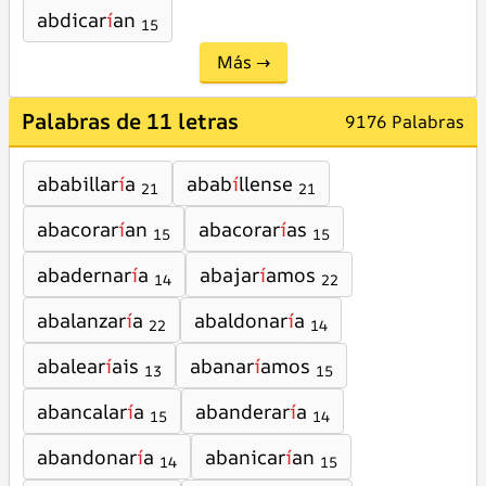
abdicar
í
an
15
Más →
Palabras de 11 letras
9176 Palabras
ababillar
í
a
abab
í
llense
21
21
abacorar
í
an
abacorar
í
as
15
15
abadernar
í
a
abajar
í
amos
14
22
abalanzar
í
a
abaldonar
í
a
22
14
abalear
í
ais
abanar
í
amos
13
15
abancalar
í
a
abanderar
í
a
15
14
abandonar
í
a
abanicar
í
an
14
15