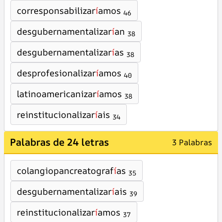
corresponsabilizar
í
amos
46
desgubernamentalizar
í
an
38
desgubernamentalizar
í
as
38
desprofesionalizar
í
amos
40
latinoamericanizar
í
amos
38
reinstitucionalizar
í
ais
34
Palabras de 24 letras
3 Palabras
colangiopancreatograf
í
as
35
desgubernamentalizar
í
ais
39
reinstitucionalizar
í
amos
37