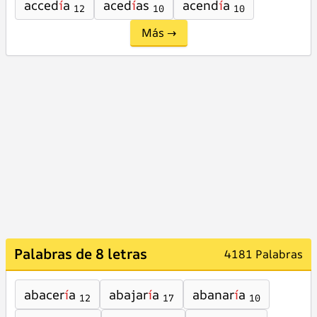
acced
í
a
aced
í
as
acend
í
a
12
10
10
Más →
Palabras de 8 letras
4181 Palabras
abacer
í
a
abajar
í
a
abanar
í
a
12
17
10