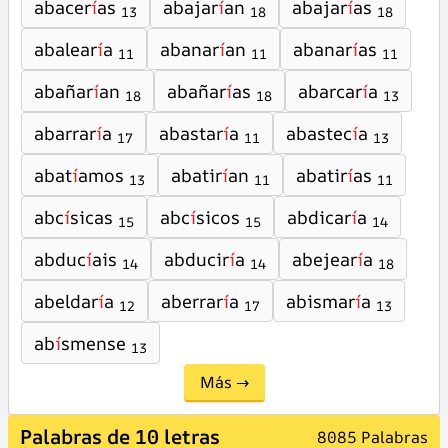
abacer
í
as
abajar
í
an
abajar
í
as
13
18
18
abalear
í
a
abanar
í
an
abanar
í
as
11
11
11
abañar
í
an
abañar
í
as
abarcar
í
a
18
18
13
abarrar
í
a
abastar
í
a
abastec
í
a
17
11
13
abat
í
amos
abatir
í
an
abatir
í
as
13
11
11
abc
í
sicas
abc
í
sicos
abdicar
í
a
15
15
14
abduc
í
ais
abducir
í
a
abejear
í
a
14
14
18
abeldar
í
a
aberrar
í
a
abismar
í
a
12
17
13
ab
í
smense
13
Más →
Palabras de 10 letras
8085 Palabras