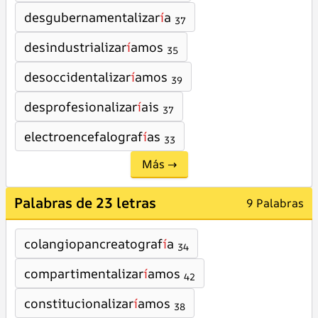
desgubernamentalizar
í
a
37
desindustrializar
í
amos
35
desoccidentalizar
í
amos
39
desprofesionalizar
í
ais
37
electroencefalograf
í
as
33
Más →
Palabras de 23 letras
9 Palabras
colangiopancreatograf
í
a
34
compartimentalizar
í
amos
42
constitucionalizar
í
amos
38