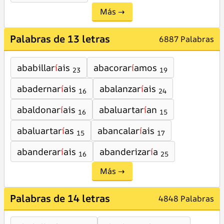
Más →
Palabras de 13 letras
6887 Palabras
ababillar
í
ais
abacorar
í
amos
23
19
abadernar
í
ais
abalanzar
í
ais
16
24
abaldonar
í
ais
abaluartar
í
an
16
15
abaluartar
í
as
abancalar
í
ais
15
17
abanderar
í
ais
abanderizar
í
a
16
25
Más →
Palabras de 14 letras
4848 Palabras