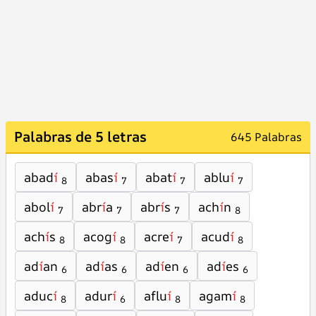
Palabras de 5 letras
645 Palabras
abad
í
abas
í
abat
í
ablu
í
8
7
7
7
abol
í
abr
í
a
abr
í
s
ach
í
n
7
7
7
8
ach
í
s
acog
í
acre
í
acud
í
8
8
7
8
ad
í
an
ad
í
as
ad
í
en
ad
í
es
6
6
6
6
aduc
í
adur
í
aflu
í
agam
í
8
6
8
8