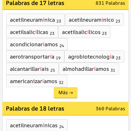
Palabras de 17 letras
831 Palabras
acetilneuram
í
nica
acetilneuram
í
nico
23
23
acetilsalic
í
licas
acetilsalic
í
licos
23
23
acondicionar
í
amos
24
aerotransportar
í
a
agrobiotecnolog
í
a
19
23
alcantarillar
í
ais
almohadillar
í
amos
25
31
americanizar
í
amos
32
Más →
Palabras de 18 letras
360 Palabras
acetilneuram
í
nicas
24