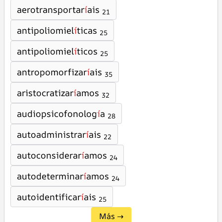
aerotransportar
í
ais
21
antipoliomiel
í
ticas
25
antipoliomiel
í
ticos
25
antropomorfizar
í
ais
35
aristocratizar
í
amos
32
audiopsicofonolog
í
a
28
autoadministrar
í
ais
22
autoconsiderar
í
amos
24
autodeterminar
í
amos
24
autoidentificar
í
ais
25
Más →