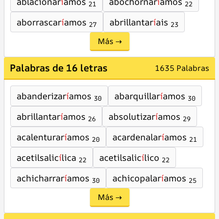
ablacionar
í
amos
abochornar
í
amos
21
22
aborrascar
í
amos
abrillantar
í
ais
27
23
Más →
Palabras de 16 letras
1635 Palabras
abanderizar
í
amos
abarquillar
í
amos
30
30
abrillantar
í
amos
absolutizar
í
amos
26
29
acalenturar
í
amos
acardenalar
í
amos
20
21
acetilsalic
í
lica
acetilsalic
í
lico
22
22
achicharrar
í
amos
achicopalar
í
amos
30
25
Más →