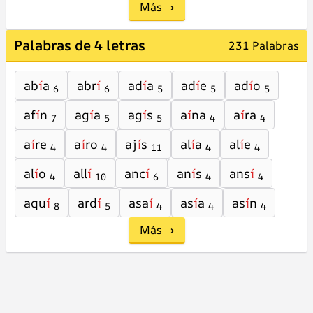
Más →
Palabras de 4 letras
231 Palabras
ab
í
a
abr
í
ad
í
a
ad
í
e
ad
í
o
6
6
5
5
5
af
í
n
ag
í
a
ag
í
s
a
í
na
a
í
ra
7
5
5
4
4
a
í
re
a
í
ro
aj
í
s
al
í
a
al
í
e
4
4
11
4
4
al
í
o
all
í
anc
í
an
í
s
ans
í
4
10
6
4
4
aqu
í
ard
í
asa
í
as
í
a
as
í
n
8
5
4
4
4
Más →