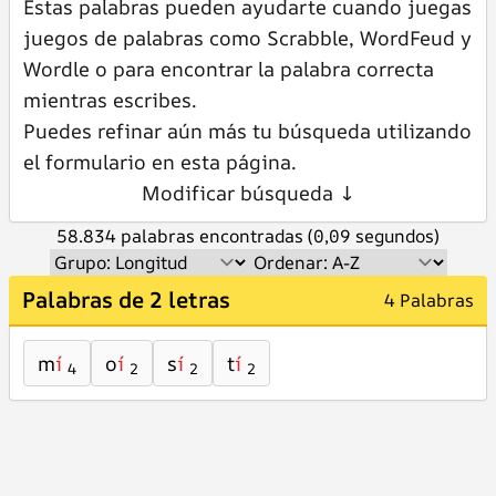
Estas palabras pueden ayudarte cuando juegas
juegos de palabras como Scrabble, WordFeud y
Wordle o para encontrar la palabra correcta
mientras escribes.
Puedes refinar aún más tu búsqueda utilizando
el formulario en esta página.
Modificar búsqueda ↓
58.834 palabras encontradas (0,09 segundos)
Palabras de 2 letras
4 Palabras
m
í
o
í
s
í
t
í
4
2
2
2