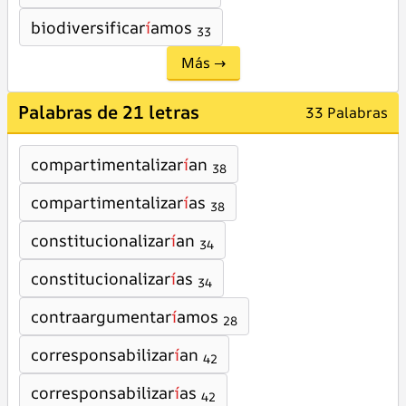
biodiversificar
í
amos
33
Más →
Palabras de 21 letras
33 Palabras
compartimentalizar
í
an
38
compartimentalizar
í
as
38
constitucionalizar
í
an
34
constitucionalizar
í
as
34
contraargumentar
í
amos
28
corresponsabilizar
í
an
42
corresponsabilizar
í
as
42