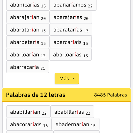
abanicar
í
as
abañar
í
amos
15
22
abarajar
í
an
abarajar
í
as
20
20
abaratar
í
an
abaratar
í
as
13
13
abarbetar
í
a
abarcar
í
ais
15
15
abarloar
í
an
abarloar
í
as
13
13
abarracar
í
a
21
Más →
Palabras de 12 letras
8485 Palabras
ababillar
í
an
ababillar
í
as
22
22
abacorar
í
ais
abadernar
í
an
16
15