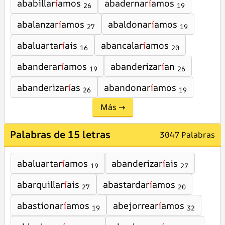
ababillar
í
amos
abadernar
í
amos
26
19
abalanzar
í
amos
abaldonar
í
amos
27
19
abaluartar
í
ais
abancalar
í
amos
16
20
abanderar
í
amos
abanderizar
í
an
19
26
abanderizar
í
as
abandonar
í
amos
26
19
Más →
Palabras de 15 letras
3047 Palabras
abaluartar
í
amos
abanderizar
í
ais
19
27
abarquillar
í
ais
abastardar
í
amos
27
20
abastionar
í
amos
abejorrear
í
amos
19
32