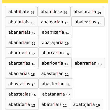
abab
í
llate
abab
í
llese
abacorar
í
a
20
20
14
abajar
í
ais
abalear
í
an
abalear
í
as
19
12
12
abanar
í
ais
abanicar
í
a
12
14
abañar
í
ais
abarajar
í
a
19
19
abaratar
í
a
abarcar
í
an
12
14
abarcar
í
as
abarloar
í
a
abarrar
í
an
14
12
18
abarrar
í
as
abastar
í
an
18
12
abastar
í
as
abastec
í
an
12
14
abastec
í
as
abatanar
í
a
14
12
abatatar
í
a
abatir
í
ais
abatojar
í
a
12
12
19