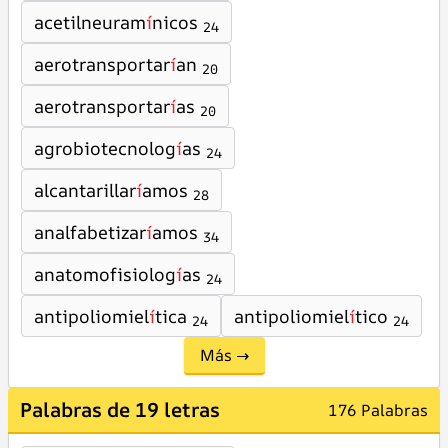
acetilneuram
í
nicos
24
aerotransportar
í
an
20
aerotransportar
í
as
20
agrobiotecnolog
í
as
24
alcantarillar
í
amos
28
analfabetizar
í
amos
34
anatomofisiolog
í
as
24
antipoliomiel
í
tica
antipoliomiel
í
tico
24
24
Más →
Palabras de 19 letras
176 Palabras